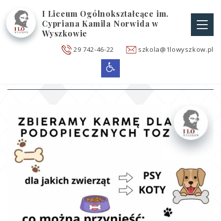
I Liceum Ogólnokształcące im.
Cypriana Kamila Norwida w
Wyszkowie
Me
głó
29 742-46-22
szkola@1lowyszkow.pl
Menu
Aktualności
opcji
większ
czcionkę
i
zmień
kontrast